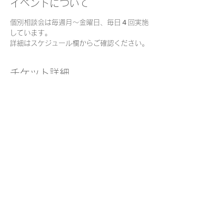
イベントについて
個別相談会は毎週月～金曜日、毎日４回実施
しています。
詳細はスケジュール欄からご確認ください。
チケット詳細
販売終了
チケットの種類
個別面談チケット
価格
￥0