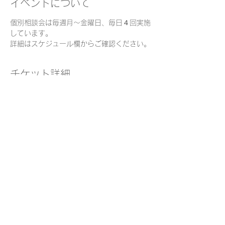
イベントについて
個別相談会は毎週月～金曜日、毎日４回実施
しています。
詳細はスケジュール欄からご確認ください。
チケット詳細
販売終了
チケットの種類
個別面談チケット
価格
￥0