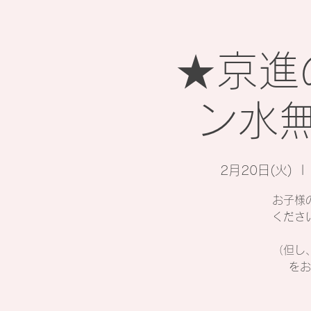
★京進
ン水
2月20日(火)
  | 
お子様
くださ
（但し
をお