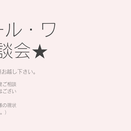
ール・ワ
談会★
接お越し下さい。
度ご相談
はござい
様の現状
。）