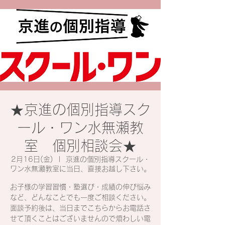
★京進の個別指導スク
ール・ワン水無瀬教
室 個別相談会★
2月16日(金)
  |  
京進の個別指導スクール・
ワン水無瀬教室に当日、直接お越し下さい。
お子様の学習習慣・塾選び・成績の伸び悩み
など、どんなことでも一度ご相談ください。
面談予約後は、当日までこちらからお電話さ
せて頂くことはございませんので煩わしい電