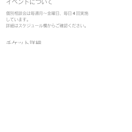
イベントについて
個別相談会は毎週月～金曜日、毎日４回実施
しています。
詳細はスケジュール欄からご確認ください。
チケット詳細
販売終了
チケットの種類
個別面談チケット
価格
￥0