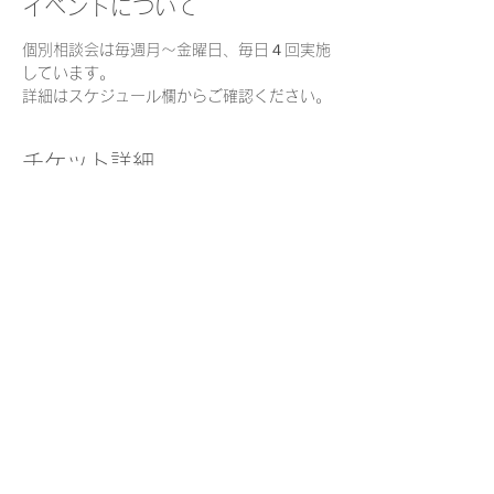
イベントについて
個別相談会は毎週月～金曜日、毎日４回実施
しています。
詳細はスケジュール欄からご確認ください。
チケット詳細
販売終了
チケットの種類
個別面談チケット
価格
￥0