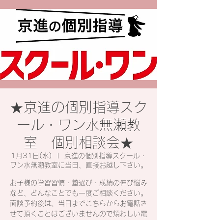
★京進の個別指導スク
ール・ワン水無瀬教
室 個別相談会★
1月31日(水)
  |  
京進の個別指導スクール・
ワン水無瀬教室に当日、直接お越し下さい。
お子様の学習習慣・塾選び・成績の伸び悩み
など、どんなことでも一度ご相談ください。
面談予約後は、当日までこちらからお電話さ
せて頂くことはございませんので煩わしい電