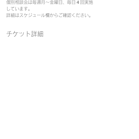
個別相談会は毎週月～金曜日、毎日４回実施
しています。
詳細はスケジュール欄からご確認ください。
チケット詳細
販売終了
チケットの種類
個別相談チケット
価格
￥0
このイベントをシェア