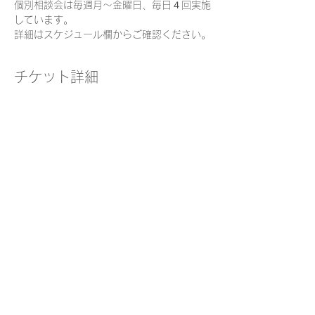
個別相談会は毎週月～金曜日、毎日４回実施
しています。
詳細はスケジュール欄からご確認ください。
チケット詳細
販売終了
チケットの種類
個別相談チケット
価格
￥0
このイベントをシェア