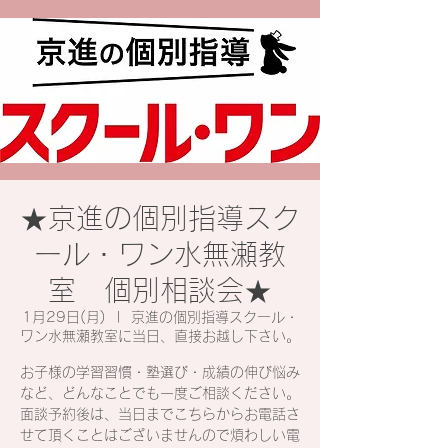
★京進の個別指導スク
ール・ワン水無瀬教
室 個別相談会★
1月29日(月)
  |  
京進の個別指導スクール・
ワン水無瀬教室に当日、直接お越し下さい。
お子様の学習習慣・塾選び・成績の伸び悩み
など、どんなことでも一度ご相談ください。
面談予約後は、当日までこちらからお電話さ
せて頂くことはございませんので煩わしい電