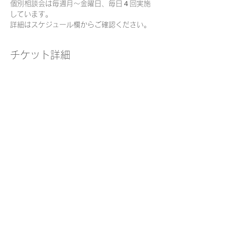
個別相談会は毎週月～金曜日、毎日４回実施
しています。
詳細はスケジュール欄からご確認ください。
チケット詳細
販売終了
チケットの種類
個別相談チケット
価格
￥0
このイベントをシェア