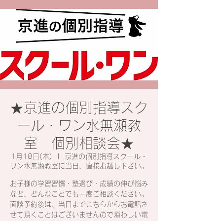
★京進の個別指導スク
ール・ワン水無瀬教
室 個別相談会★
1月18日(木)
  |  
京進の個別指導スクール・
ワン水無瀬教室に当日、直接お越し下さい。
お子様の学習習慣・塾選び・成績の伸び悩み
など、どんなことでも一度ご相談ください。
面談予約後は、当日までこちらからお電話さ
せて頂くことはございませんので煩わしい電